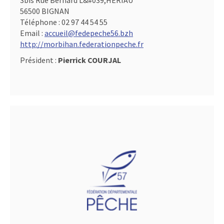
3bis Rue Bernard L&#039,HERIAU
56500 BIGNAN
Téléphone :
02 97 44 54 55
Email :
accueil@fedepeche56.bzh
http://morbihan.federationpeche.fr
Président :
Pierrick COURJAL