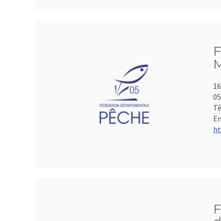
F
M
16
05
Té
Em
ht
F