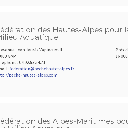
édération des Hautes-Alpes pour la
ilieu Aquatique
 avenue Jean Jaurès Vapincum II
Présid
000 GAP
16 000
léphone :
04.92.53.54.71
ail :
federation@pechehautesalpes.fr
tp://peche-hautes-alpes.com
édération des Alpes-Maritimes pour