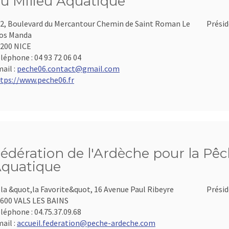
u Milieu Aquatique
2, Boulevard du Mercantour Chemin de Saint Roman Le
Présid
os Manda
200 NICE
léphone :
04 93 72 06 04
ail :
peche06.contact@gmail.com
tps://www.peche06.fr
édération de l'Ardèche pour la Pêch
quatique
lla &quot,la Favorite&quot, 16 Avenue Paul Ribeyre
Présid
600 VALS LES BAINS
léphone :
04.75.37.09.68
ail :
accueil.federation@peche-ardeche.com