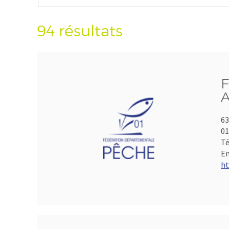
94 résultats
F
A
63
01
Té
Em
ht