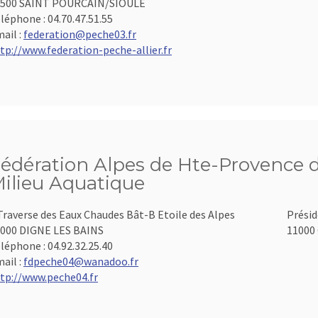
3500 SAINT POURCAIN/SIOULE
léphone :
04.70.47.51.55
ail :
federation@peche03.fr
tp://www.federation-peche-allier.fr
édération Alpes de Hte-Provence d
ilieu Aquatique
Traverse des Eaux Chaudes Bât-B Etoile des Alpes
Présid
000 DIGNE LES BAINS
11000 
léphone :
04.92.32.25.40
ail :
fdpeche04@wanadoo.fr
tp://www.peche04.fr