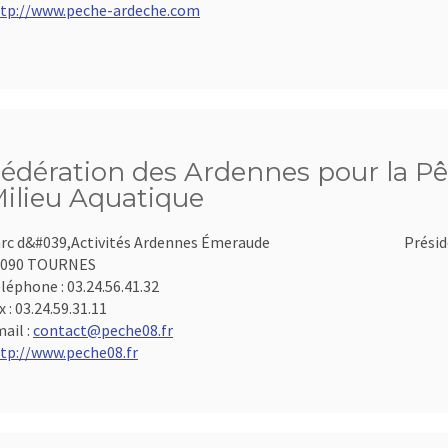
tp://www.peche-ardeche.com
édération des Ardennes pour la Pê
ilieu Aquatique
rc d&#039,Activités Ardennes Émeraude
Présid
8090 TOURNES
léphone :
03.24.56.41.32
x :
03.24.59.31.11
ail :
contact@peche08.fr
tp://www.peche08.fr