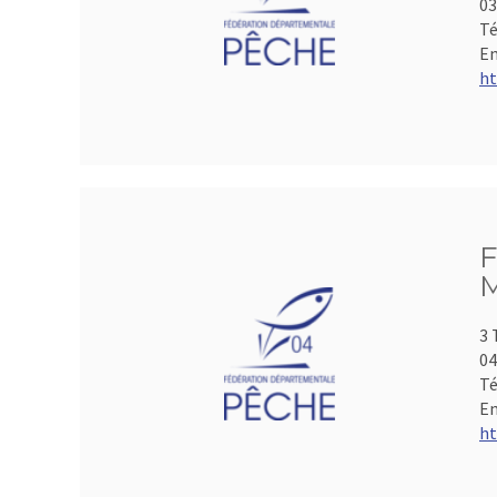
0
Té
Em
ht
F
M
3 
04
Té
Em
ht