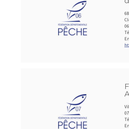
d
68
Cl
06
Té
Em
ht
F
A
Vi
07
Té
Em