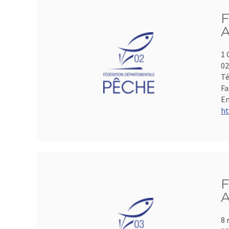
F
A
1 
0
Té
Fa
Em
ht
F
A
8 