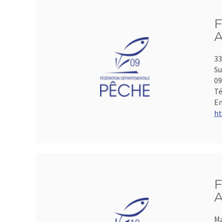
F
A
33
Su
0
Té
Em
ht
F
A
Ma