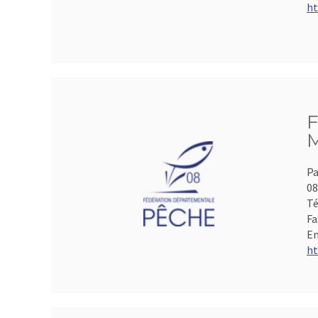
ht
F
M
Pa
0
Té
Fa
Em
ht