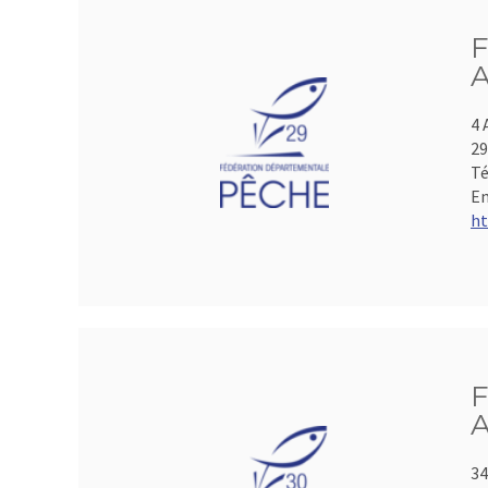
F
A
4 
2
Té
Em
ht
F
A
34