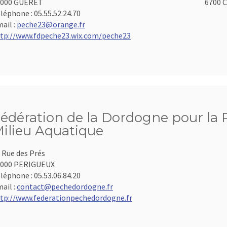
3000 GUERET
6700 C
léphone :
05.55.52.24.70
ail :
peche23@orange.fr
tp://www.fdpeche23.wix.com/peche23
édération de la Dordogne pour la P
ilieu Aquatique
 Rue des Prés
4000 PERIGUEUX
léphone :
05.53.06.84.20
ail :
contact@pechedordogne.fr
tp://www.federationpechedordogne.fr