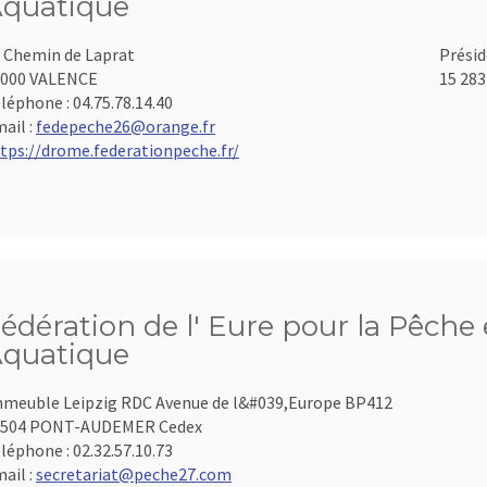
quatique
 Chemin de Laprat
Présid
6000 VALENCE
15 283
léphone :
04.75.78.14.40
ail :
fedepeche26@orange.fr
tps://drome.federationpeche.fr/
édération de l' Eure pour la Pêche 
quatique
meuble Leipzig RDC Avenue de l&#039,Europe BP412
7504 PONT-AUDEMER Cedex
léphone :
02.32.57.10.73
ail :
secretariat@peche27.com