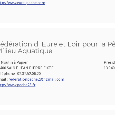
tp://www.eure-peche.com
édération d' Eure et Loir pour la P
ilieu Aquatique
 Moulin à Papier
Présid
400 SAINT JEAN PIERRE FIXTE
13 940
léphone :
02.37.52.06.20
ail :
federationpeche28@gmail.com
tp://www.peche28.fr