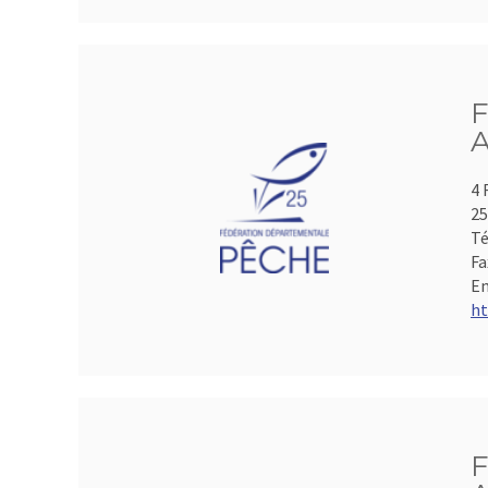
F
A
4 
2
Té
Fa
Em
ht
F