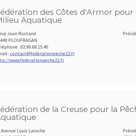
édération des Côtes d'Armor pour l
ilieu Aquatique
 rue Jean Rostand
Présid
2440 PLOUFRAGAN
léphone :
02.96.68.15.40
ail :
contact@federationpeche22.fr
tp://www.federationpeche22.fr
édération de la Creuse pour la Pêch
quatique
 Avenue Louis Laroche
Présid