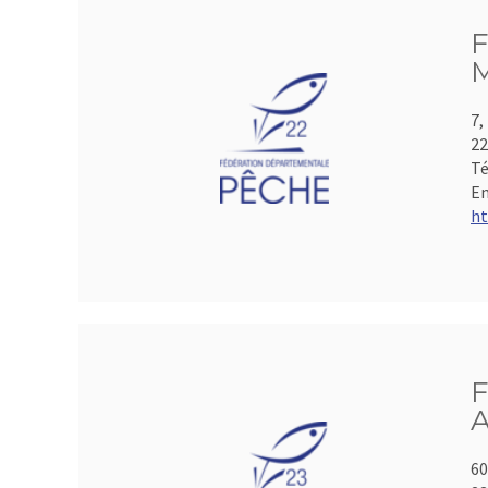
F
M
7,
2
Té
Em
ht
F
A
60