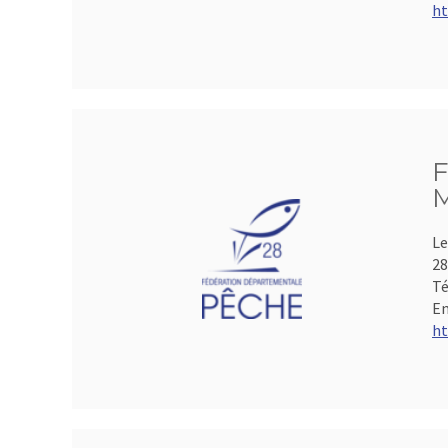
ht
F
M
Le
28
Té
Em
ht