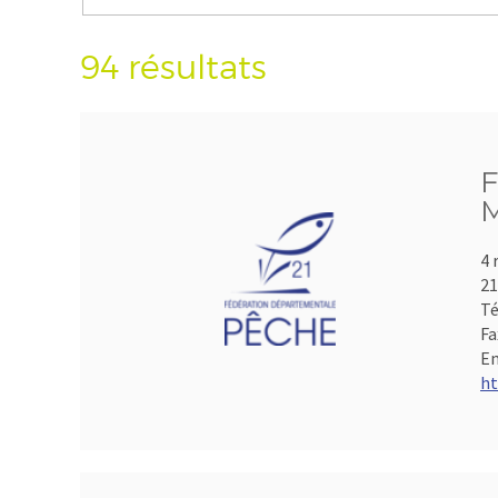
94 résultats
F
M
4 
21
Té
Fa
Em
ht