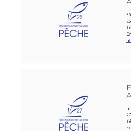
A
50
2
Té
Em
ht
F
A
Im
2
Té
Em