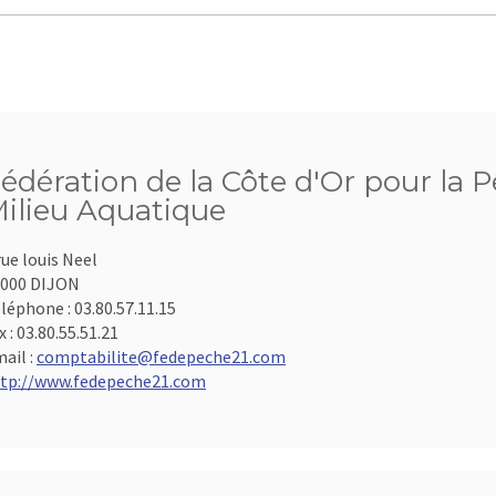
édération de la Côte d'Or pour la P
ilieu Aquatique
rue louis Neel
000 DIJON
léphone :
03.80.57.11.15
x :
03.80.55.51.21
ail :
comptabilite@fedepeche21.com
tp://www.fedepeche21.com