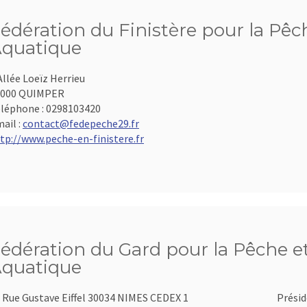
édération du Finistère pour la Pêch
quatique
Allée Loeïz Herrieu
9000 QUIMPER
léphone :
0298103420
ail :
contact@fedepeche29.fr
tp://www.peche-en-finistere.fr
édération du Gard pour la Pêche et
quatique
 Rue Gustave Eiffel 30034 NIMES CEDEX 1
Présid