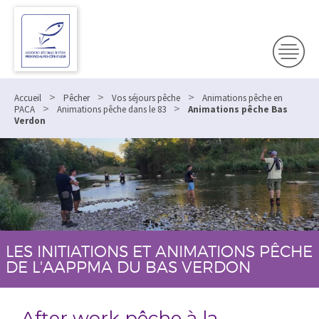
>
>
>
Accueil
Pêcher
Vos séjours pêche
Animations pêche en
>
>
PACA
Animations pêche dans le 83
Animations pêche Bas
Verdon
LES INITIATIONS ET ANIMATIONS PÊCHE
DE L'AAPPMA DU BAS VERDON
After work pêche à la